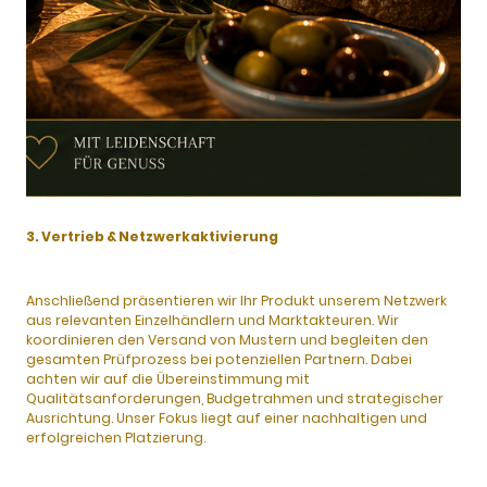
3. Vertrieb & Netzwerkaktivierung
Anschließend präsentieren wir Ihr Produkt unserem Netzwerk
aus relevanten Einzelhändlern und Marktakteuren. Wir
koordinieren den Versand von Mustern und begleiten den
gesamten Prüfprozess bei potenziellen Partnern. Dabei
achten wir auf die Übereinstimmung mit
Qualitätsanforderungen, Budgetrahmen und strategischer
Ausrichtung. Unser Fokus liegt auf einer nachhaltigen und
erfolgreichen Platzierung.