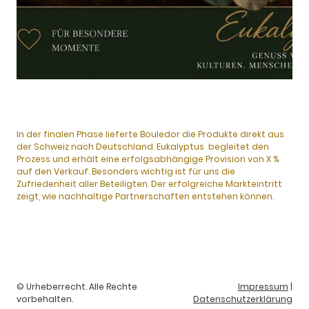
In der finalen Phase lieferte Bouledor die Produkte direkt aus
der Schweiz nach Deutschland. Eukalyptus begleitet den
Prozess und erhält eine erfolgsabhängige Provision von X %
auf den Verkauf. Besonders wichtig ist für uns die
Zufriedenheit aller Beteiligten. Der erfolgreiche Markteintritt
zeigt, wie nachhaltige Partnerschaften entstehen können.
© Urheberrecht. Alle Rechte
Impressum
|
vorbehalten.
Datenschutzerklärung