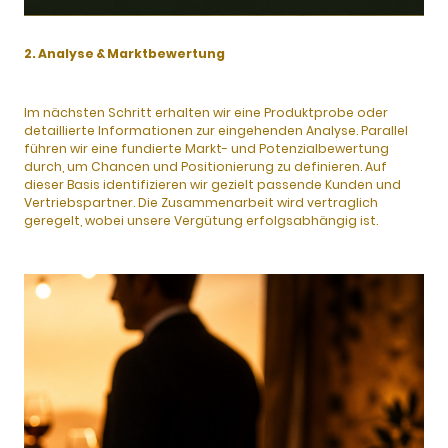
2. Analyse & Marktbewertung
Im nächsten Schritt erhalten wir eine Produktprobe oder
detaillierte Informationen zur eingehenden Analyse. Parallel
führen wir eine fundierte Markt- und Potenzialbewertung
durch, um Chancen und Positionierung zu definieren. Auf
dieser Basis identifizieren wir gezielt passende Kunden und
Vertriebspartner. Die Zusammenarbeit wird vertraglich
geregelt, wobei unsere Vergütung erfolgsabhängig ist.