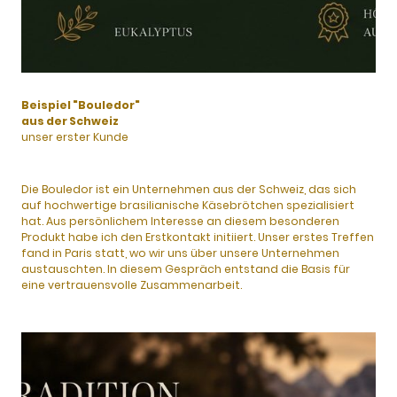
Beispiel "Bouledor"
aus der Schweiz
unser erster Kunde
Die Bouledor ist ein Unternehmen aus der Schweiz, das sich
auf hochwertige brasilianische Käsebrötchen spezialisiert
hat. Aus persönlichem Interesse an diesem besonderen
Produkt habe ich den Erstkontakt initiiert. Unser erstes Treffen
fand in Paris statt, wo wir uns über unsere Unternehmen
austauschten. In diesem Gespräch entstand die Basis für
eine vertrauensvolle Zusammenarbeit.